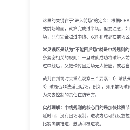
这里的关键在于“进入前场”的定义：根据FI
或前场地面，就算完成过半场。但要注意，如
场；只有完全越过中线、双脚和球都在前场区
常见误区是认为“不能回后场”就是中线规则的
条紧密相关的规则：一旦球队成功将球带入前
过中线后，又把球传回后场无人接应，或者自
裁判在判罚时会重点观察三个要素：1）球队
3）球是否非法返回后场。例如，如果前场球
为失去控制的责任在防守方。
实战理解：中线规则的核心目的是加快比赛节
延时间；没有回场限制，进攻方也可能反复拉
比赛向前推进，鼓励积极进攻。