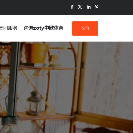
集团服务
咨询
zoty中欧体育
询价