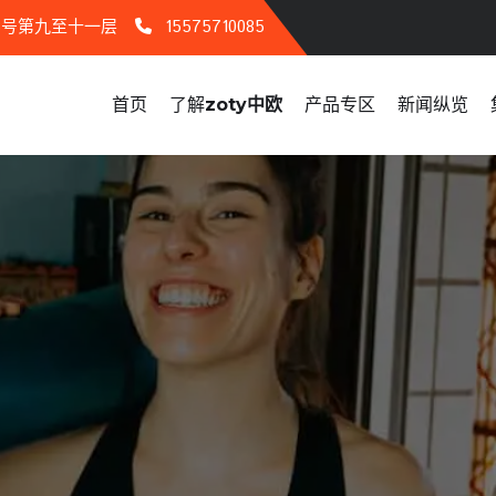
8号第九至十一层
15575710085
首页
了解
zoty中欧
产品专区
新闻纵览