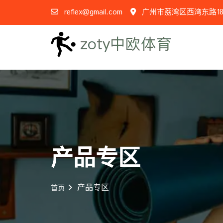
reflex@gmail.com
广州市荔湾区西湾东路1
产品专区
产品专区
首页