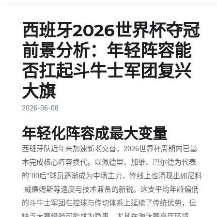
西班牙2026世界杯夺冠
前景分析：年轻阵容能
否扛起斗牛士军团复兴
大旗
2026-06-08
年轻化阵容成最大变量
西班牙队近年来加速新老交替，2026世界杯周期内已基
本完成核心阵容换代。以佩德里、加维、巴尔德为代表
的“00后”球员逐渐成为中场主力，锋线上也涌现出如尼科
·威廉姆斯等速度与技术兼备的新锐。这支平均年龄偏低
的斗牛士军团在控球与传切体系上延续了传统优势，但
缺乏大赛经验可能成为隐患。尤其在淘汰赛高压环境