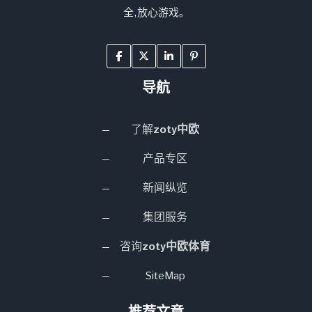
全,放心游戏。
导航
了解
zoty中欧
产品专区
新闻纵览
集团服务
咨询
zoty中欧体育
SiteMap