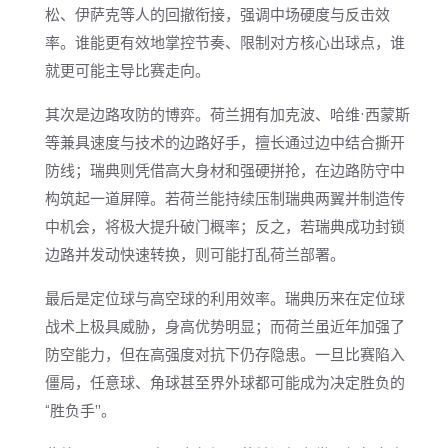
松、伊萨克等人的回撤衔接，强调中场硬度与反击效
率。谁能更有效地掌控节奏、限制对方核心出球点，谁
就更可能主导比赛走向。
其次是边路攻防的博弈。荷兰拥有加克波、哈维·西蒙斯
等兼具速度与技术的边路好手，擅长通过边中结合撕开
防线；瑞典则凭借高大身材和强硬拼抢，在边路防守中
构筑起一道屏障。若荷兰能持续压制瑞典两翼并制造传
中机会，将极大提升破门概率；反之，若瑞典成功封锁
边路并发动快速转换，则可能打乱荷兰部署。
最后是定位球与高空球的利用效率。瑞典历来在定位球
战术上极具威胁，身高优势明显；而荷兰虽近年加强了
防空能力，但在高强度对抗下仍存隐患。一旦比赛陷入
僵局，任意球、角球甚至界外球都可能成为决定胜负的
“胜负手”。