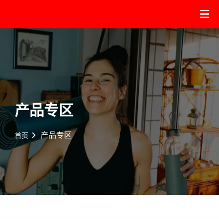
产品专区
产品专区
首页