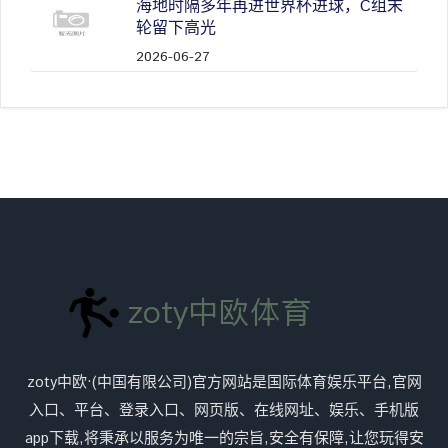
海地时隔多年再进世界杯进球，C组末
轮留下高光
2026-06-27
zoty中欧·(中国有限公司)官方网站是国际体育娱乐平台,官网
入口、平台、登录入口、网页版、在线网址、娱乐、手机版
app下载,将秉承以服务为唯一的宗旨,安全有保障,让您玩得安