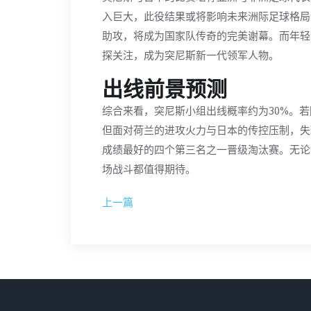
入巨大，此役结果或将影响未来洲际足球格局
助攻，将成为国家队传奇的完美谢幕。而年轻
探关注，成为突尼斯新一代领军人物。
出线前景预测
综合来看，突尼斯小组出线概率约为30%。
但面对荷兰的进攻火力与日本的传控压制，失
成绩最好的四个第三名之一晋级淘汰赛。无论
场战斗都值得期待。
上一篇