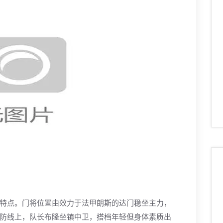
特点。门将位置由效力于法甲朗斯的达门稳坐主力，
防线上，队长布隆坐镇中卫，搭档年轻但身体素质出