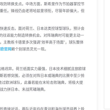
攻防转换支点。中场方面，斯希里作为节拍器掌控节
重任。锋线仍由老将哈兹里领衔，尽管年龄偏大，但
快速反击。面对荷兰、日本这类控球型球队，预计会
边翼卫的往返能力制造转换机会。对阵瑞典时可能更主动一
。主教练卡德里多次强调“效率高于场面”，球队整体
中欧官网
赖个别球员灵光一现。
但风格迥异。荷兰纸面实力最强，日本技术细腻且旅欧球
斯若想突围，必须在对阵日本或瑞典的比赛中至少抢
胜过欧洲球队，此番若能在末轮击败瑞典，将极大提
战力拼日本、末战死磕瑞典。
的直接对话，两队近年均在青训和海外球员培养上投