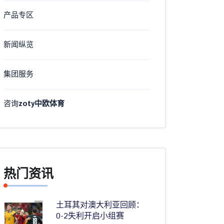
产品专区
新闻纵览
集团服务
咨询
zoty中欧体育
热门资讯
土耳其对澳大利亚回顾：
0-2失利开启小组赛