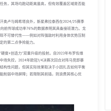
任务，其场均跑动距离虽高，但有效覆盖区域是否能
奥卢与姆希塔良外，新星弗拉泰西在2024/25赛季
、向前传球成功率76%的数据表明其具备接班潜力。戈
现不可替代性——例如对阵强敌时利用身体优势压制
定的第二点争抢能力。
硬度+创造力”双重升级的投射。自2023年布罗佐维
场失控，2024年欧冠1/4决赛次回合对阵马竞即暴
结构性问题，但其实际效果取决于小因扎吉如何平衡
能削弱中场屏障；若限制其前插，则浪费其核心优