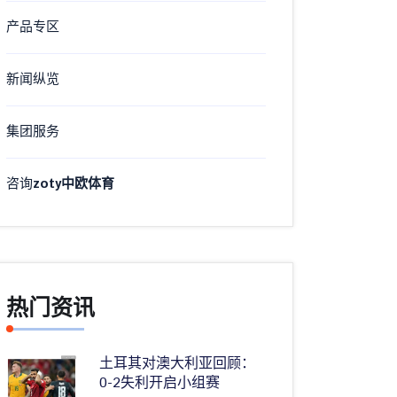
产品专区
新闻纵览
集团服务
咨询
zoty中欧体育
热门资讯
土耳其对澳大利亚回顾：
0-2失利开启小组赛