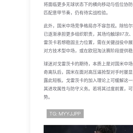
将面临更多无球状态下的横向移动与低位协防
匹配意甲节奏，仍有待实战检验。
此外，国米中场竞争格局亦不容忽视。除恰尔汗
已逐渐承担更多组织职责，其场均触球87次
雷茨卡若想稳固主力位置，需在关键战役中展
对方技术型中场，或在欧冠淘汰赛阶段提供稳
球迷对戈雷茨卡的期待，本质上是对国米中场“
奇离队后，国米在面对高压逼抢型对手时屡显中
露此短板。戈雷茨卡的加入理论上可缓解这一
其进攻属性与防守义务。若将其过度前置，可
势。