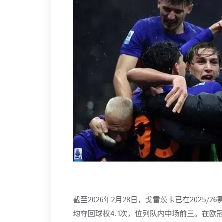
截至2026年2月28日，戈雷茨卡已在2025/
均夺回球权4.1次，位列队内中场前三。在欧