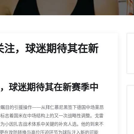
关注，球迷期待其在新
，球迷期待其在新赛季中
备受瞩目的引援操作——从拜仁慕尼黑签下德国中场莱昂
宣，标志着国米在中场结构上的又一次战略性调整。戈雷
，成为小因扎吉战术体系中关键的补充人选。他的到来不
更在攻防转换与高位压迫环节为球队注入新的可能