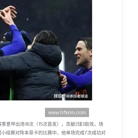
26赛季意甲出场18次（15次首发），贡献2球3助攻，场
冠小组赛对阵本菲卡的比赛中，他单场完成7次成功对