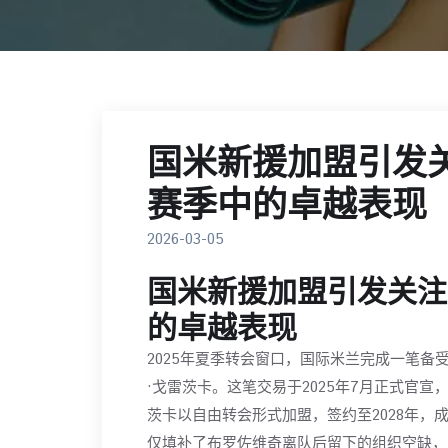
国米新援加盟引发
赛季中的卓越表现
2026-03-05
国米新援加盟引发关注
的卓越表现
2025年夏季转会窗口，国际米兰完成一笔
·戈雷茨卡。这笔交易于2025年7月正式官
茨卡以自由转会形式加盟，签约至2028年
仅填补了布罗佐维奇离队后留下的组织空缺，