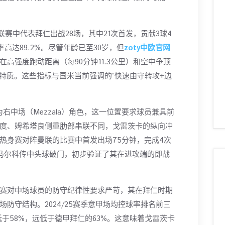
甲联赛中代表拜仁出战28场，其中21次首发，贡献3球4
率高达89.2%。尽管年龄已至30岁，但
zoty中欧官网
高强度跑动距离（每90分钟11.3公里）和空中争顶
特质。这些指标与国米当前强调的“快速由守转攻+边
为右中场（Mezzala）角色，这一位置要求球员兼具前
度、姆希塔良侧重肋部串联不同，戈雷茨卡的纵向冲
热身赛对阵曼联的比赛中首发出场75分钟，完成4次
迪马尔科传中头球破门，初步验证了其在进攻端的即战
赛对中场球员的防守纪律性要求严苛，其在拜仁时期
防守结构。2024/25赛季意甲场均控球率排名前三
于58%，远低于德甲拜仁的63%。这意味着戈雷茨卡