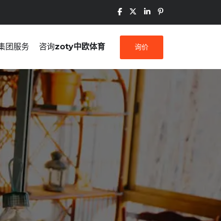
集团服务
咨询
zoty中欧体育
询价