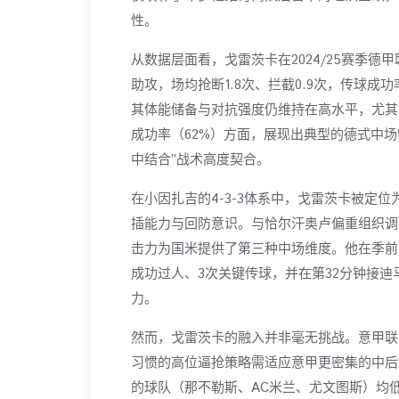
性。
从数据层面看，戈雷茨卡在2024/25赛季德
助攻，场均抢断1.8次、拦截0.9次，传球成功
其体能储备与对抗强度仍维持在高水平，尤其在
成功率（62%）方面，展现出典型的德式中场
中结合”战术高度契合。
在小因扎吉的4-3-3体系中，戈雷茨卡被定位
插能力与回防意识。与恰尔汗奥卢偏重组织调
击力为国米提供了第三种中场维度。他在季前
成功过人、3次关键传球，并在第32分钟接
力。
然而，戈雷茨卡的融入并非毫无挑战。意甲联
习惯的高位逼抢策略需适应意甲更密集的中后场
的球队（那不勒斯、AC米兰、尤文图斯）均低