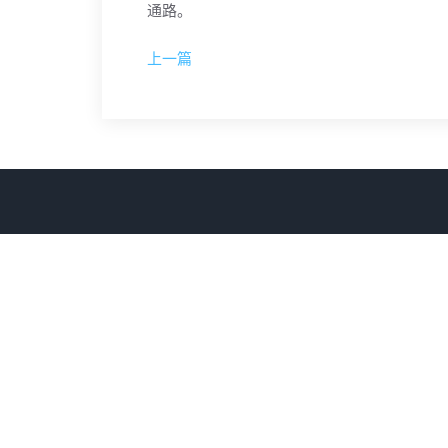
通路。
上一篇
导航
了解
zoty中欧·(中国有限公司)官方网站是国
际体育娱乐平台,官网入口、平台、登
产品
录入口、网页版、在线网址、娱乐、手
新闻
机版app下载,将秉承以服务为唯一的宗