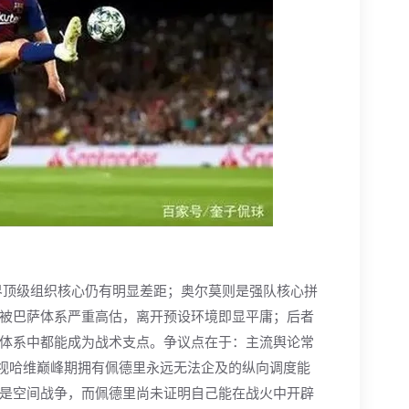
界顶级组织核心仍有明显差距；奥尔莫则是强队核心拼
被巴萨体系严重高估，离开预设环境即显平庸；后者
体系中都能成为战术支点。争议点在于：主流舆论常
忽视哈维巅峰期拥有佩德里永远无法企及的纵向调度能
是空间战争，而佩德里尚未证明自己能在战火中开辟