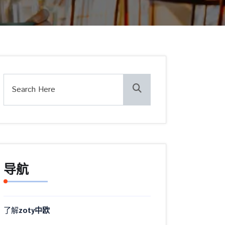
导航
了解
zoty中欧