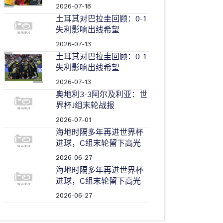
2026-07-18
土耳其对巴拉圭回顾：0-1
失利影响出线希望
2026-07-13
土耳其对巴拉圭回顾：0-1
失利影响出线希望
2026-07-13
奥地利3-3阿尔及利亚：世
界杯J组末轮战报
2026-07-01
海地时隔多年再进世界杯
进球，C组末轮留下高光
2026-06-27
海地时隔多年再进世界杯
进球，C组末轮留下高光
2026-06-27