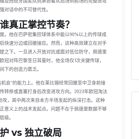
锡及西班牙国家队则承担着从后场到前场的完整进攻
强对话中的不可替代性。
谁真正掌控节奏？
度。他在巴萨密集控球体系中能以90%以上的传球成
后快速分边或回撤接应。然而，这种高效建立在对手
提之下。一旦进入开放对抗或面对低位防守，佩德里
欧冠对阵巴黎圣日耳曼时，他全场仅1次关键传球，
间下的创造力匮乏。
造机会”的能力上。他在莱比锡经常回撤至中卫身前接
传转移或直塞打身后改变进攻方向。2023年欧冠淘汰
助攻，其中两次来自本方半场发起的纵深打击。这种
正意义上的战术发起点。问题不在于佩德里数据不够
层级。
 vs 独立破局