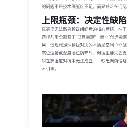
的问题不是技术细腻度不足，而是缺乏在混乱
上限瓶颈：决定性缺陷
佩德里无法跻身顶级组织者的核心症结，在于
选择几乎全部基于“已有通道”，而非“创造通道”
用；但现代足球顶级对决的本质是空间争夺战
高位逼抢或深度落位防守时，佩德里便失去支
辑在高强度对抗中无法成立——缺乏向前侵略
术引擎。