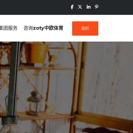
集团服务
咨询
zoty中欧体育
询价