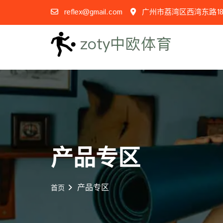
reflex@gmail.com
广州市荔湾区西湾东路1
产品专区
产品专区
首页