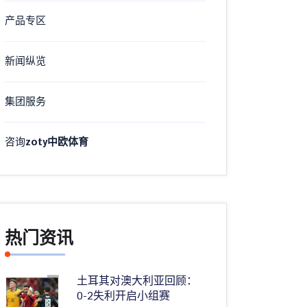
产品专区
新闻纵览
集团服务
咨询
zoty中欧体育
热门资讯
土耳其对澳大利亚回顾：
0-2失利开启小组赛