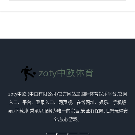
zoty中欧·(中国有限公司)官方网站是国际体育娱乐平台,官网
入口、平台、登录入口、网页版、在线网址、娱乐、手机版
app下载,将秉承以服务为唯一的宗旨,安全有保障,让您玩得安
全,放心游戏。