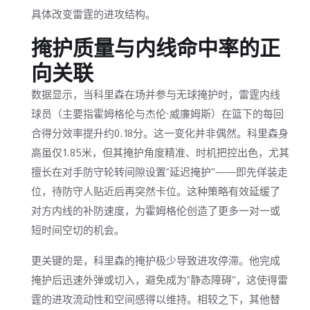
具体改变雷霆的进攻结构。
掩护质量与内线命中率的正
向关联
数据显示，当科里森在场并参与无球掩护时，雷霆内线
球员（主要指霍姆格伦与杰伦·威廉姆斯）在篮下的每回
合得分效率提升约0.18分。这一变化并非偶然。科里森身
高虽仅1.85米，但其掩护角度精准、时机把控出色，尤其
擅长在对手防守轮转间隙设置“延迟掩护”——即先佯装走
位，待防守人贴近后再突然卡位。这种策略有效延缓了
对方内线的补防速度，为霍姆格伦创造了更多一对一或
短时间空切的机会。
更关键的是，科里森的掩护极少导致进攻停滞。他完成
掩护后迅速外弹或切入，避免成为“静态障碍”，这使得雷
霆的进攻流动性和空间感得以维持。相较之下，其他替