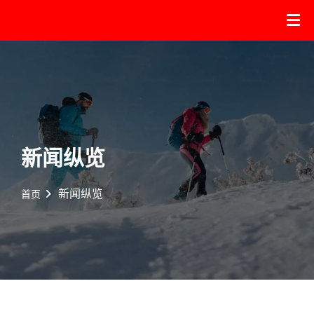
新闻纵览
新闻纵览
首页