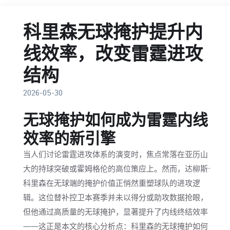
科里森无球掩护提升内
线效率，改变雷霆进攻
结构
2026-05-30
无球掩护如何成为雷霆内线
效率的新引擎
当人们讨论雷霆进攻体系的演变时，焦点常落在亚历山
大的持球突破或霍姆格伦的高位策应上。然而，达柳斯·
科里森在无球端的掩护价值正悄然重塑球队的进攻逻
辑。这位替补控卫本赛季并未以得分或助攻数据抢眼，
但他通过高质量的无球掩护，显著提升了内线终结效率
——这正是本文的核心分析点：科里森的无球掩护如何