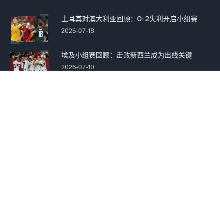
土耳其对澳大利亚回顾：0-2失利开启小组赛
2026-07-18
埃及小组赛回顾：击败新西兰成为出线关键
2026-07-10
联系方式
地址:
广州市荔湾区西湾东路18号第九至十一层
电话:
15575710085
邮箱:
reflex@gmail.com
Copyright © 2026 - 版权所有
zoty中欧·(中国有限公司)官方网站