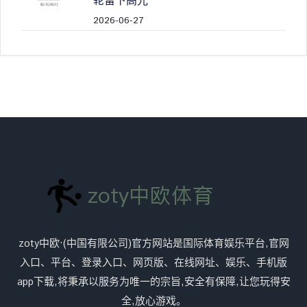
轮留下高光
2026-06-27
zoty中欧·(中国有限公司)官方网站是国际体育娱乐平台,官网
入口、平台、登录入口、网页版、在线网址、娱乐、手机版
app下载,将秉承以服务为唯一的宗旨,安全有保障,让您玩得安
全,放心游戏。