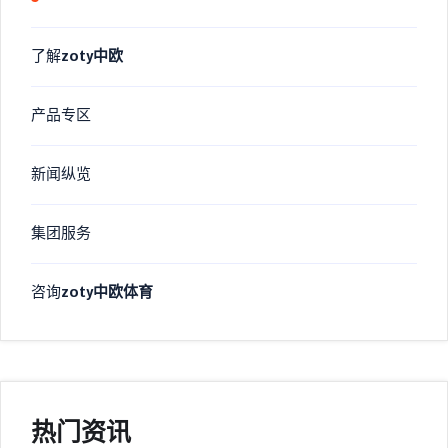
了解
zoty中欧
产品专区
新闻纵览
集团服务
咨询
zoty中欧体育
热门资讯