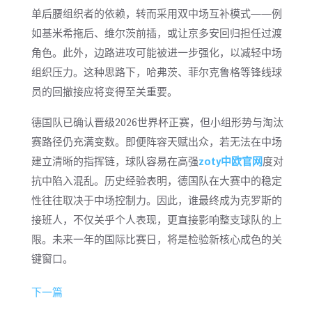
单后腰组织者的依赖，转而采用双中场互补模式——例
如基米希拖后、维尔茨前插，或让京多安回归担任过渡
角色。此外，边路进攻可能被进一步强化，以减轻中场
组织压力。这种思路下，哈弗茨、菲尔克鲁格等锋线球
员的回撤接应将变得至关重要。
德国队已确认晋级2026世界杯正赛，但小组形势与淘汰
赛路径仍充满变数。即便阵容天赋出众，若无法在中场
建立清晰的指挥链，球队容易在高强
zoty中欧官网
度对
抗中陷入混乱。历史经验表明，德国队在大赛中的稳定
性往往取决于中场控制力。因此，谁最终成为克罗斯的
接班人，不仅关乎个人表现，更直接影响整支球队的上
限。未来一年的国际比赛日，将是检验新核心成色的关
键窗口。
下一篇