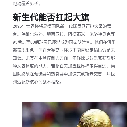
跑动覆盖见长。
新生代能否扛起大旗
2026年世界杯将是德国队新一代球员真正挑大梁的舞
台。除维尔茨外，穆西亚拉、阿德耶米、施洛特贝克等
95后甚至00后球员已逐渐成为国家队常客。他们在俱乐
部表现出色，但在大赛高压环境下能否稳定输出仍是未
知数。尤其在中场控制力方面，年轻球员缺乏克罗斯那
种从容调度的能力。若想在美加墨世界杯走得更远，德
国队必须在预选赛和热身赛中加速完成新老交替，并找
到适配新核心的战术框架。