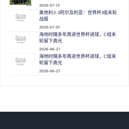
2026-07-13
奥地利3-3阿尔及利亚：世界杯J组末轮
战报
2026-07-01
海地时隔多年再进世界杯进球，C组末
轮留下高光
2026-06-27
海地时隔多年再进世界杯进球，C组末
轮留下高光
2026-06-27