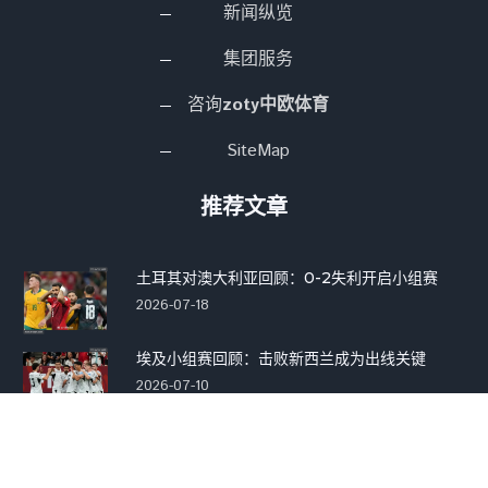
新闻纵览
集团服务
咨询
zoty中欧体育
SiteMap
推荐文章
土耳其对澳大利亚回顾：0-2失利开启小组赛
2026-07-18
埃及小组赛回顾：击败新西兰成为出线关键
2026-07-10
联系方式