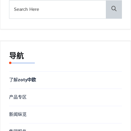
导航
了解
zoty中欧
产品专区
新闻纵览