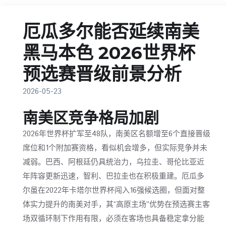
厄瓜多尔能否延续南美
黑马本色 2026世界杯
预选赛晋级前景分析
2026-05-23
南美区竞争格局加剧
2026年世界杯扩军至48队，南美区名额增至6个直接晋级
席位和1个附加赛资格，看似机会增多，但实际竞争并未
减弱。巴西、阿根廷仍具统治力，乌拉圭、哥伦比亚近
年阵容更新迅速，智利、巴拉圭也在积极重建。厄瓜多
尔虽在2022年卡塔尔世界杯闯入16强候选圈，但面对整
体实力提升的南美对手，其“高原主场”优势在预选赛主客
场双循环制下作用有限，必须在客场也具备稳定拿分能